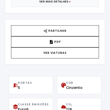
VER MAIS DETALHES
CAIXA DE VELOCIDADES
8
PAÍS DE ORIGEM
PARTILHAR
Belgium
PDF
VIN
VER VIATURAS
ZAREAEBX1L7641282
PRIMEIRA MATRÍCULA
30/11/2020
PORTAS
COR
CLASSE DE EMISSÕES
5
Cinzento
Euro6
CLASSE EMISSÕES
CO₂
Euro6
126