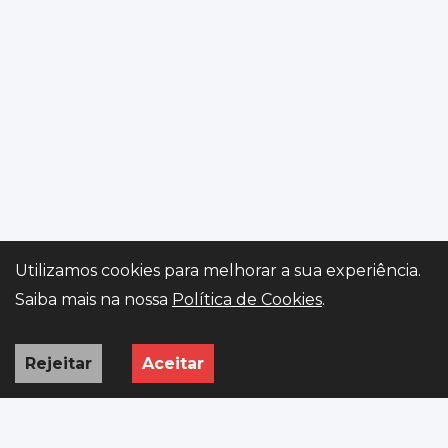
Utilizamos cookies para melhorar a sua experiência.
Gerir preferências
Saiba mais na nossa
Política de Cookies
.
Rejeitar
Aceitar
INÍCIO
VIATURAS
PEDIDO
WHATSAPP
ISV