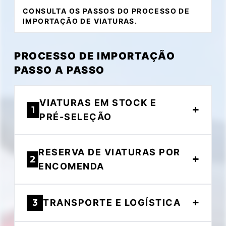
CONSULTA OS PASSOS DO PROCESSO DE
IMPORTAÇÃO DE VIATURAS.
PROCESSO DE IMPORTAÇÃO
PASSO A PASSO
VIATURAS EM STOCK E
+
1
PRÉ-SELEÇÃO
A Autogo mantém um stock de viaturas
RESERVA DE VIATURAS POR
importadas, cuidadosamente selecionadas
+
2
nos principais mercados da UE (como
ENCOMENDA
Alemanha, França, Bélgica e Países Baixos)
ou até fora da UE, consoante
Se procuras um modelo específico, versão
+
disponibilidade e interesse.
nova ou edição limitada, a Autogo pode
3
TRANSPORTE E LOGÍSTICA
tratar da importação por encomenda
diretamente ao fornecedor: Pesquisamos