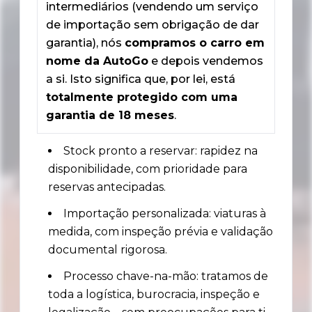
intermediários (vendendo um serviço
Circulação (IUC). Emissão de matrícula
de importação sem obrigação de dar
portuguesa e DUA: Após aprovação do
garantia), nós
compramos o carro em
IMT e pagamento de impostos, é pedida a
matrícula nacional e o Documento Único
nome da AutoGo
e depois vendemos
Automóvel (DUA).
a si. Isto significa que, por lei, está
totalmente protegido com uma
garantia de 18 meses
.
Stock pronto a reservar: rapidez na
disponibilidade, com prioridade para
reservas antecipadas.
Importação personalizada: viaturas à
medida, com inspeção prévia e validação
documental rigorosa.
Processo chave-na-mão: tratamos de
toda a logística, burocracia, inspeção e