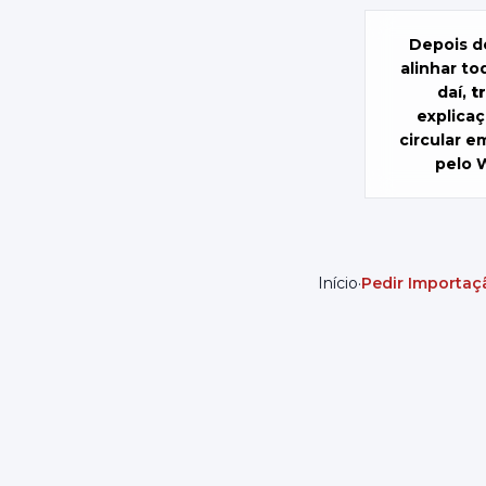
Depois d
alinhar to
daí,
t
explica
circular e
pelo 
Início
·
Pedir Importaç