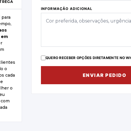
NTREGA
INFORMAÇÃO ADICIONAL
l para
empo,
aos
s em
r
um
QUERO RECEBER OPÇÕES DIRETAMENTE NO W
lientes
do o
ENVIAR PEDIDO
os cada
 e
lher o
teu
, com
cada