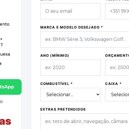
mento
MARCA E MODELO DESEJADO *
 +
MT
guesa
ANO (MÍNIMO)
ORÇAMENTO
a
COMBUSTÍVEL *
CAIXA *
atsApp
IO
EXTRAS PRETENDIDOS
as