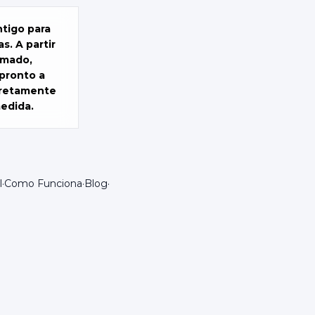
tigo para
s. A partir
imado,
pronto a
iretamente
medida.
l
·
Como Funciona
·
Blog
·