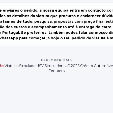
e enviares o pedido, a nossa equipa entra em contacto con
dos os detalhes da viatura que procuras e esclarecer dúvida
ratamos de tudo
: pesquisa, propostas com preço final est
ção dos custos e acompanhamento até à entrega do carro 
m Portugal. Se preferires, também podes
falar connosco d
WhatsApp
para começar já hoje o teu pedido de viatura à 
EXPLORAR MAIS
ão
·
Viaturas
·
Simulador ISV
·
Simulador IUC 2026
·
Crédito Automóve
Contacto