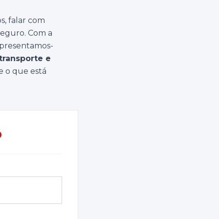
s, falar com
 seguro. Com a
apresentamos-
transporte e
 e o que está
O
L