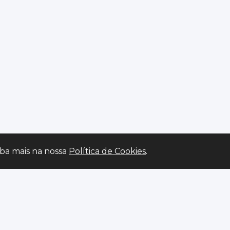
iba mais na nossa
Política de Cookies
.
DORES & SERVIÇOS
GUIAS DE IMPORTA