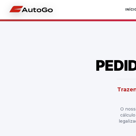
INÍCI
PEDI
Trazem
O noss
cálcul
legaliz