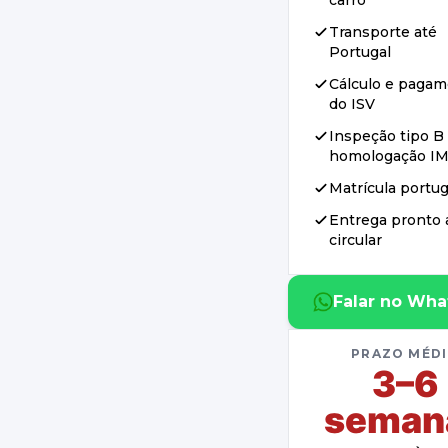
carro
Transporte até
Portugal
Cálculo e paga
do ISV
Inspeção tipo B
homologação I
Matrícula portu
Entrega pronto 
circular
Falar no Wh
PRAZO MÉD
3–6
seman