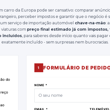
 carro da Europa pode ser cansativo: comparar anúncio
rangeiro, perceber impostos e garantir que o negócio é
 um serviço de importação automóvel
chave‑na‑mão
: 
 viaturas com
preço final estimado já com impostos, 
o incluídos
, para saberes desde início quanto vais pagar
exatamente incluído - sem surpresas nem burocracias.
FORMULÁRIO DE PEDID
1
ção do
NOME *
preço
 ao
EMAIL *
TELEMÓVE