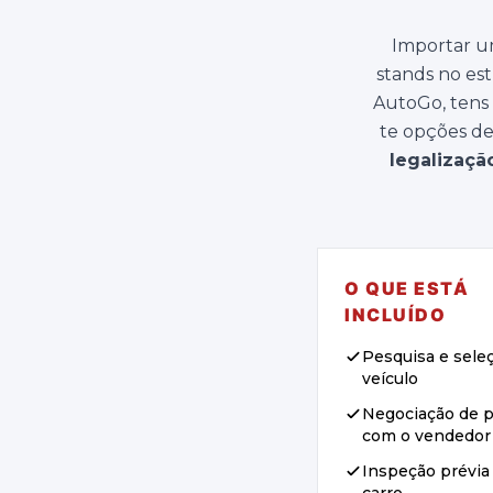
Importar um
stands no est
AutoGo, tens
te opções de
legalizaçã
O QUE ESTÁ
INCLUÍDO
Pesquisa e sele
veículo
Negociação de 
com o vendedor
Inspeção prévia