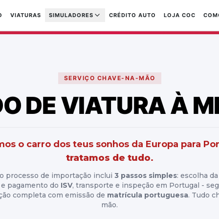
O
VIATURAS
SIMULADORES
CRÉDITO AUTO
LOJA COC
COM
SERVIÇO CHAVE-NA-MÃO
DO DE VIATURA À M
os o carro dos teus sonhos da Europa para Por
tratamos de tudo
.
o processo de importação inclui
3 passos simples
: escolha da 
o e pagamento do
ISV
, transporte e inspeção em Portugal - se
ação completa com emissão de
matrícula portuguesa
. Tudo c
mão.