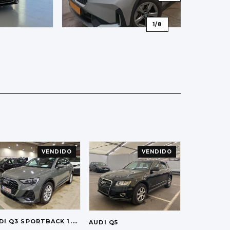
1
/
8
VENDIDO
VENDIDO
DI
Q3 SPORTBACK 1.5 35 TFSI
AUDI
Q5