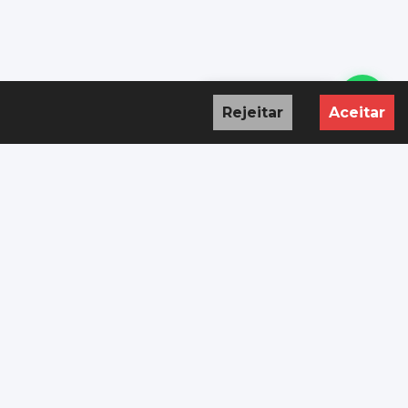
Precisa de ajuda?
Rejeitar
Aceitar
ÇÃO
NAVEGAÇÃO
Início
Viaturas
Carros Vendidos
Como Funciona
Casos Reais
Encomendar
Sobre Nós
Contacto
Blog
↳
Notícias
↳
Reviews de Carros