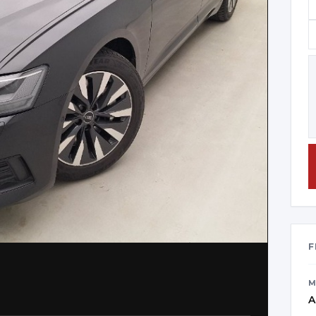
F
M
A