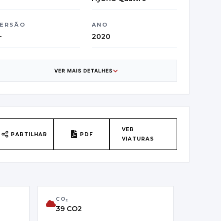
ERSÃO
ANO
—
2020
ATEGORIA
CAIXA DE
VELOCIDADES
erlina
VER MAIS DETALHES
7
AÍS DE ORIGEM
VIN
élgica - BE-36-GENK-
WAUZZZF27MN026255
AB_1
VER
PARTILHAR
PDF
VIATURAS
RIMEIRA MATRÍCULA
CLASSE DE EMISSÕES
8/12/2020
Euro 6
CO₂
39 CO2