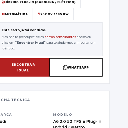
HÍBRIDO PLUG-IN (GASOLINA / ELÉTRICO)
AUTOMÁTICA
252 CV / 185 KW
Este carro já foi vendido.
Mas não te preocupes! Vê os
carros semelhantes
abaixo ou
clica em
"
Encontrar Igual
"
para te ajudarmos a importar um
idêntico.
ENCONTRAR
WHATSAPP
IGUAL
ICHA TÉCNICA
ARCA
MODELO
udi
A6 2.0 50 TFSIe Plug-In
Hybrid Quattro