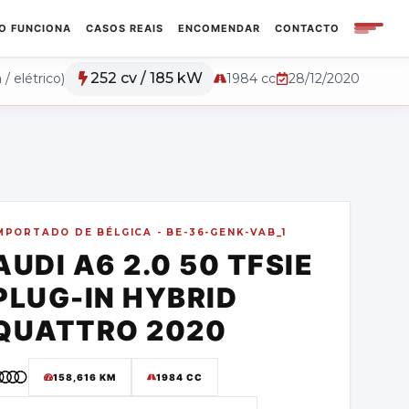
O FUNCIONA
CASOS REAIS
ENCOMENDAR
CONTACTO
252 cv / 185 kW
 / elétrico)
1984 cc
28/12/2020
MPORTADO DE
BÉLGICA - BE-36-GENK-VAB_1
AUDI
A6 2.0 50 TFSIE
PLUG-IN HYBRID
QUATTRO
2020
158,616
KM
1984 CC