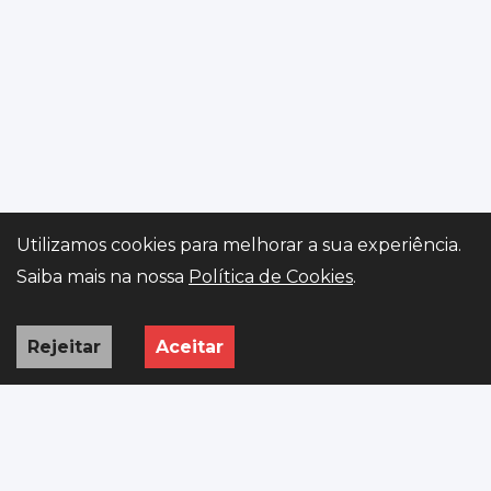
Utilizamos cookies para melhorar a sua experiência.
Gerir preferências
Saiba mais na nossa
Política de Cookies
.
Rejeitar
Aceitar
INÍCIO
VIATURAS
PEDIDO
WHATSAPP
ISV