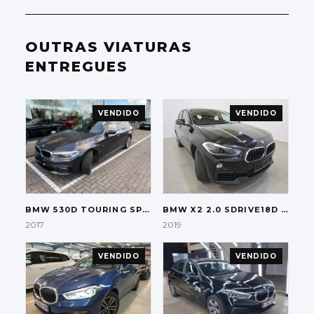
OUTRAS VIATURAS
ENTREGUES
VENDIDO
VENDIDO
BMW
530D TOURING SPORT-LINE
BMW
X2 2.0 SDRIVE18D AUT.
2017
2019
VENDIDO
VENDIDO