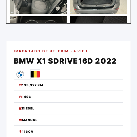
IMPORTADO DE
BELGIUM - ASSE I
BMW
X1 SDRIVE16D
2022
135,322
KM
1496
DIESEL
MANUAL
116CV