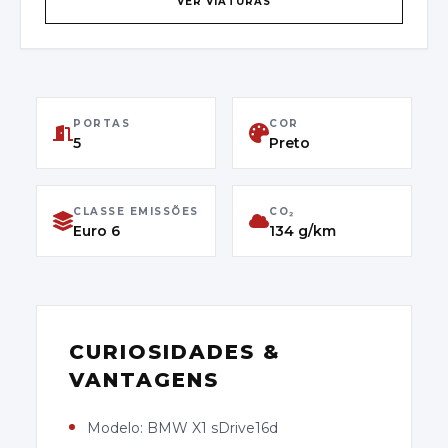
VER VIATURAS
WBA31AC0405V35375
PRIMEIRA MATRÍCULA
04/05/2022
PORTAS
COR
CLASSE DE EMISSÕES
5
Preto
Euro 6
CLASSE EMISSÕES
CO₂
Euro 6
134 g/km
CURIOSIDADES &
VANTAGENS
Modelo: BMW X1 sDrive16d