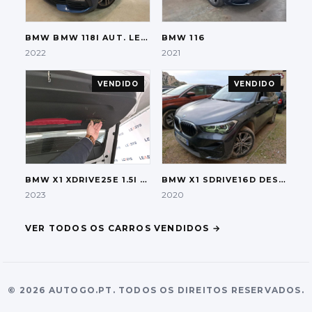
BMW
BMW 118I AUT. LED-XENON LC-PRO HI-FI
BMW
116
2022
2021
VENDIDO
VENDIDO
BMW
X1 XDRIVE25E 1.5I PLUG-IN HYBRID
BMW
X1 SDRIVE16D DESIGN AUT.
2023
2020
VER TODOS OS CARROS VENDIDOS
→
©
2026
AUTOGO.PT.
TODOS OS DIREITOS RESERVADOS.