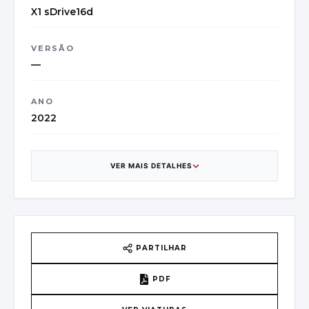
X1 sDrive16d
VERSÃO
—
ANO
2022
CATEGORIA
SUV/Off-road Vehicle
VER MAIS DETALHES
CAIXA DE VELOCIDADES
6
PAÍS DE ORIGEM
PARTILHAR
Belgium - ASSE I
PDF
VIN