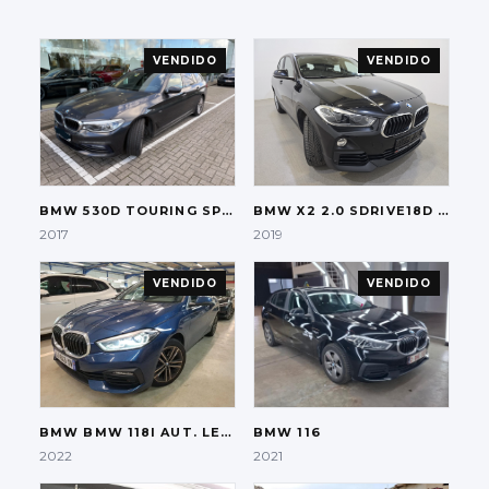
VENDIDO
VENDIDO
BMW
530D TOURING SPORT-LINE
BMW
X2 2.0 SDRIVE18D AUT.
2017
2019
VENDIDO
VENDIDO
BMW
BMW 118I AUT. LED-XENON LC-PRO HI-FI
BMW
116
2022
2021