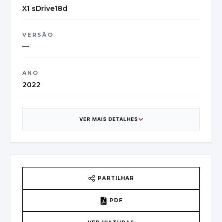
X1 sDrive18d
VERSÃO
—
ANO
2022
CATEGORIA
SUV
VER MAIS DETALHES
CAIXA DE VELOCIDADES
6
PAÍS DE ORIGEM
PARTILHAR
Belgium
PDF
VIN