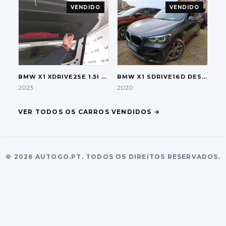
VENDIDO
VENDIDO
BMW
X1 XDRIVE25E 1.5I PLUG-IN HYBRID
BMW
X1 SDRIVE16D DESIGN AUT.
2023
2020
VER TODOS OS CARROS VENDIDOS
→
©
2026
AUTOGO.PT.
TODOS OS DIREITOS RESERVADOS.