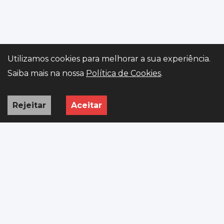
Utilizamos cookies para melhorar a sua experiência.
Gerir preferências
Saiba mais na nossa
Política de Cookies
.
Rejeitar
Aceitar
INÍCIO
VIATURAS
PEDIDO
WHATSAPP
ISV
Importação premium de viaturas europeias, legalizadas e
prontas a rolar em Portugal.
R. Rómulo de Carvalho 388 SITIO, 4800-019 Guimarães
+351 923 313 652