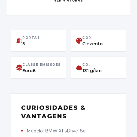
VER VIATURAS
WBA71AC0205U95329
PRIMEIRA MATRÍCULA
25/02/2022
PORTAS
COR
CLASSE DE EMISSÕES
5
Cinzento
Euro6
CLASSE EMISSÕES
CO₂
Euro6
131 g/km
CURIOSIDADES &
VANTAGENS
Modelo: BMW X1 sDrive18d