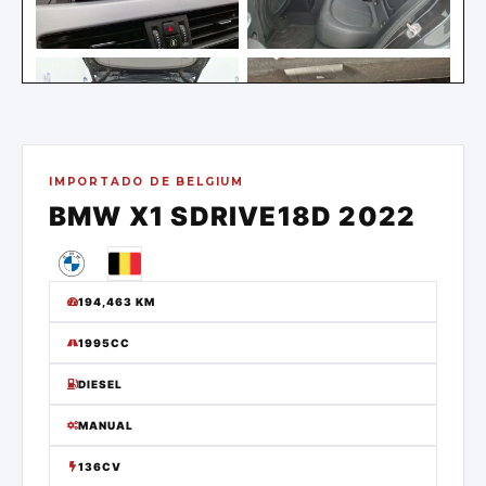
IMPORTADO DE
BELGIUM
BMW
X1 SDRIVE18D
2022
194,463
KM
1995CC
DIESEL
MANUAL
136CV