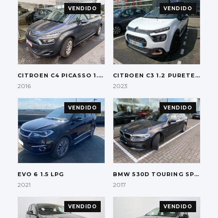
VENDIDO
VENDIDO
CITROEN
C4 PICASSO 1.2 PURETECH DISPLAY KLIMA
CITROEN
C3 1.2 PURETECH
2016
2023
VENDIDO
VENDIDO
EVO
6 1.5 LPG
BMW
530D TOURING SPORT-LINE
2021
2017
VENDIDO
VENDIDO