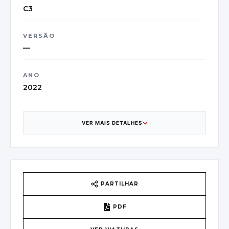
C3
VERSÃO
—
ANO
2022
CATEGORIA
Small Car
VER MAIS DETALHES
CAIXA DE VELOCIDADES
5
PAÍS DE ORIGEM
PARTILHAR
France - TEA LE MEUX
PDF
VIN