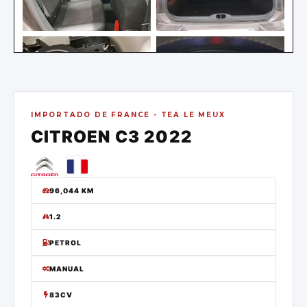
IMPORTADO DE
FRANCE - TEA LE MEUX
CITROEN
C3
2022
96,044
KM
1.2
PETROL
MANUAL
83CV