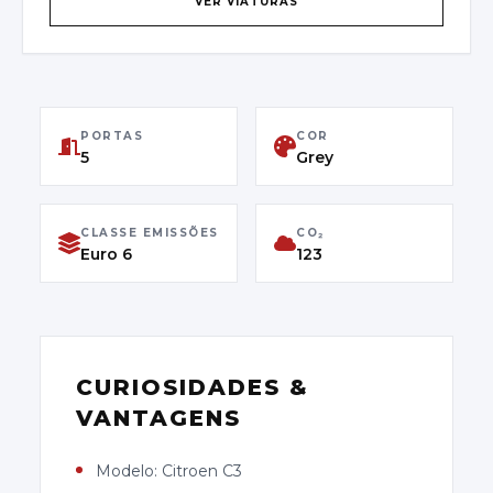
VER VIATURAS
VF7SXHMRVNT645545
PRIMEIRA MATRÍCULA
02/11/2022
PORTAS
COR
CLASSE DE EMISSÕES
5
Grey
Euro 6
CLASSE EMISSÕES
CO₂
Euro 6
123
CURIOSIDADES &
VANTAGENS
Modelo: Citroen C3