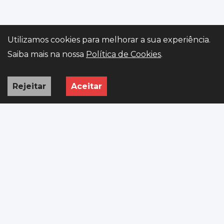
Utilizamos cookies para melhorar a sua experiência.
Gerir preferências
Saiba mais na nossa
Política de Cookies
.
Rejeitar
Aceitar
INÍCIO
VIATURAS
PEDIDO
WHATSAPP
ISV
Importação premium de viaturas europeias, legalizadas e
prontas a rolar em Portugal.
R. Rómulo de Carvalho 388 SITIO, 4800-019 Guimarães
+351 923 313 652
AutoGO.stand@gmail.com