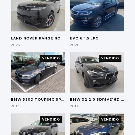
LAND ROVER
RANGE ROVER SPORT 3.0 P510E HYBRID FIRST EDITION
EVO
6 1.5 LPG
2023
2021
VENDIDO
VENDIDO
BMW
530D TOURING SPORT-LINE
BMW
X2 2.0 SDRIVE18D AUT.
2017
2019
VENDIDO
VENDIDO