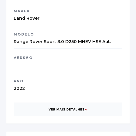
MARCA
Land Rover
MODELO
Range Rover Sport 3.0 D250 MHEV HSE Aut.
VERSÃO
—
ANO
2022
CATEGORIA
SUV/Off-road Vehicle
VER MAIS DETALHES
CAIXA DE VELOCIDADES
8