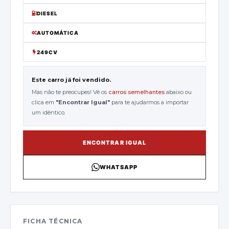
DIESEL
AUTOMÁTICA
249CV
Este carro já foi vendido.
Mas não te preocupes! Vê os
carros semelhantes
abaixo ou
clica em
"
Encontrar Igual
"
para te ajudarmos a importar
um idêntico.
ENCONTRAR IGUAL
WHATSAPP
FICHA TÉCNICA