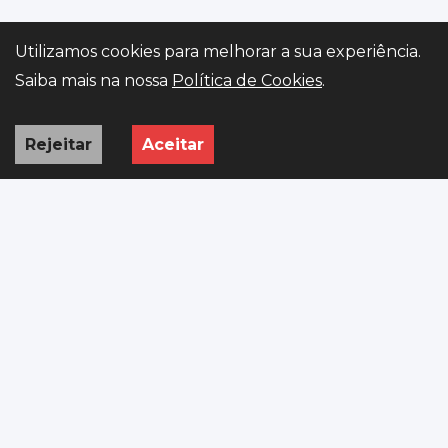
Utilizamos cookies para melhorar a sua experiência.
Gerir preferências
Saiba mais na nossa
Política de Cookies
.
Rejeitar
Aceitar
INÍCIO
VIATURAS
PEDIDO
WHATSAPP
ISV
Importação premium de viaturas europeias, legalizadas e
prontas a rolar em Portugal.
R. Rómulo de Carvalho 388 SITIO, 4800-019 Guimarães
+351 923 313 652
AutoGO.stand@gmail.com