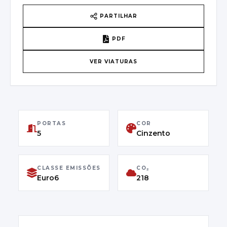
PAÍS DE ORIGEM
PARTILHAR
Belgium
PDF
VIN
VER VIATURAS
SALWA2BWXMA774785
PRIMEIRA MATRÍCULA
03/01/2022
PORTAS
COR
CLASSE DE EMISSÕES
5
Cinzento
Euro6
CLASSE EMISSÕES
CO₂
Euro6
218