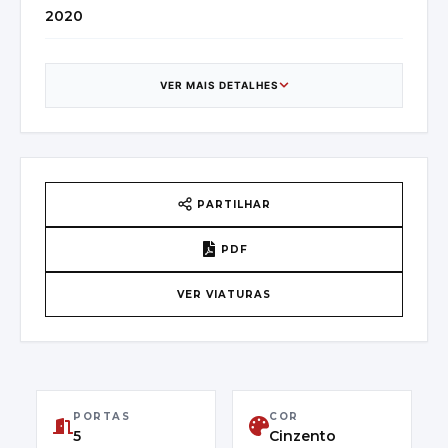
2020
CATEGORIA
Saloon
VER MAIS DETALHES
CAIXA DE VELOCIDADES
7
PAÍS DE ORIGEM
PARTILHAR
France - Quincieux
PDF
VIN
VER VIATURAS
W1K1770031V079149
PRIMEIRA MATRÍCULA
03/08/2020
PORTAS
COR
CLASSE DE EMISSÕES
5
Cinzento