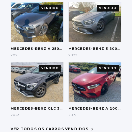
VENDIDO
VENDIDO
MERCEDES-BENZ
A 250E PLUG-IN HYBRID
MERCEDES-BENZ
E 300DE PLUG-IN HYBRID AMG
2021
2022
VENDIDO
VENDIDO
MERCEDES-BENZ
GLC 300DE COUPE PLUG-IN HYBRID AMG 4MATIC
MERCEDES-BENZ
A 200D AMG NIGHT
2023
2019
VER TODOS OS CARROS VENDIDOS
→