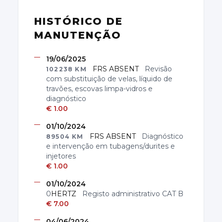
HISTÓRICO DE
MANUTENÇÃO
19/06/2025
FRS ABSENT
Revisão
102238
KM
com substituição de velas, líquido de
travões, escovas limpa-vidros e
diagnóstico
€
1.00
01/10/2024
FRS ABSENT
Diagnóstico
89504
KM
e intervenção em tubagens/durites e
injetores
€
1.00
01/10/2024
0
HERTZ
Registo administrativo CAT B
€
7.00
04/06/2024