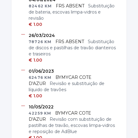
FRS ABSENT
Substituição
82462
KM
de bateria, escovas limpa-vidros e
revisão
€
1.00
26/03/2024
FRS ABSENT
Substituição
78726
KM
de discos e pastilhas de travão dianteiros
e traseiros
€
1.00
01/06/2023
BYMYCAR COTE
62476
KM
D'AZUR
Revisão e substituição de
líquido de travões
€
1.00
10/05/2022
BYMYCAR COTE
42259
KM
D'AZUR
Revisão com substituição de
pastilhas de travão, escovas limpa-vidros
e reposição de AdBlue
€
1.00