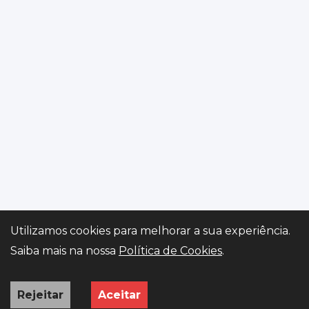
Utilizamos cookies para melhorar a sua experiência.
Gerir preferências
Saiba mais na nossa
Política de Cookies
.
Rejeitar
Aceitar
INÍCIO
VIATURAS
PEDIDO
WHATSAPP
ISV