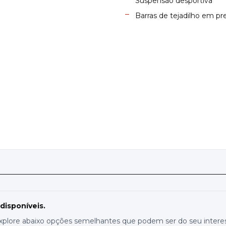
Suspensão desportiva
Barras de tejadilho em pr
P
 disponíveis.
xplore abaixo opções semelhantes que podem ser do seu intere