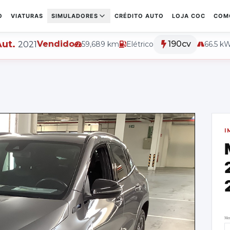
O
VIATURAS
SIMULADORES
CRÉDITO AUTO
LOJA COC
COM
ut.
Vendido
190cv
2021
59,689
km
Elétrico
66.5 k
I