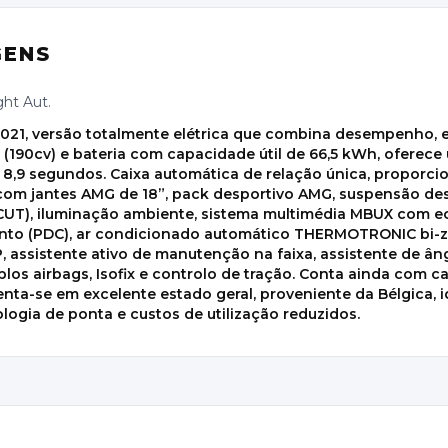
GENS
ht Aut.
1, versão totalmente elétrica que combina desempenho, efi
(190cv) e bateria com capacidade útil de 66,5 kWh, oferec
8,9 segundos. Caixa automática de relação única, proporc
om jantes AMG de 18”, pack desportivo AMG, suspensão des
UT), iluminação ambiente, sistema multimédia MBUX com e
nto (PDC), ar condicionado automático THERMOTRONIC bi-z
SP, assistente ativo de manutenção na faixa, assistente de 
plos airbags, Isofix e controlo de tração. Conta ainda com
nta-se em excelente estado geral, proveniente da Bélgica, 
ogia de ponta e custos de utilização reduzidos.