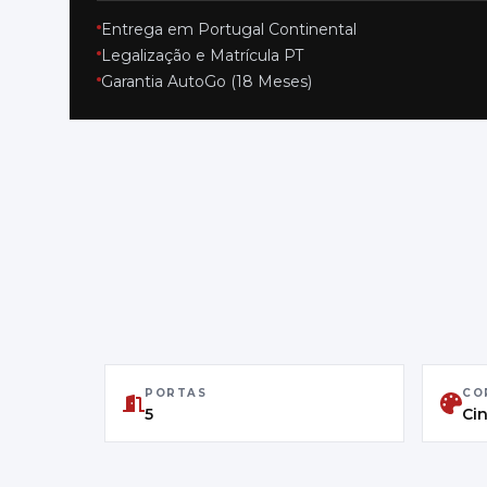
Entrega em Portugal Continental
Legalização e Matrícula PT
Garantia AutoGo (18 Meses)
PORTAS
CO
5
Ci