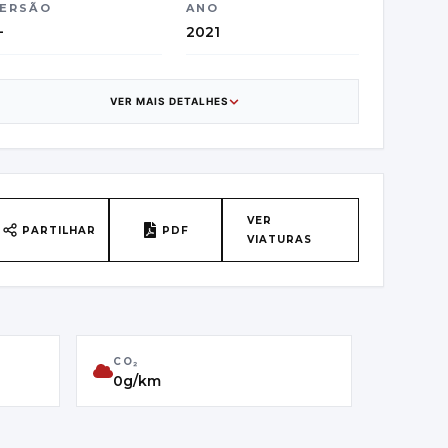
ERSÃO
ANO
—
2021
ATEGORIA
CAIXA DE
VELOCIDADES
UV/Off-road Vehicle
VER MAIS DETALHES
1
AÍS DE ORIGEM
VIN
elgium - ASSE I
W1N2437011J027012
VER
PARTILHAR
PDF
RIMEIRA MATRÍCULA
CLASSE DE EMISSÕES
VIATURAS
3/12/2021
Euro6
CO₂
0g/km