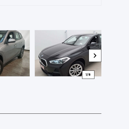
1
/
8