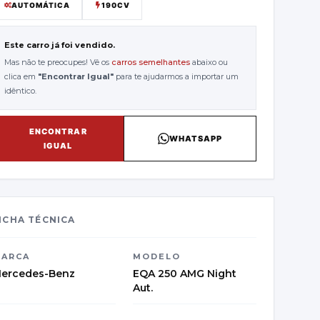
AUTOMÁTICA
190CV
Este carro já foi vendido.
Mas não te preocupes! Vê os
carros semelhantes
abaixo ou
clica em
"
Encontrar Igual
"
para te ajudarmos a importar um
idêntico.
ENCONTRAR
WHATSAPP
IGUAL
ICHA TÉCNICA
ARCA
MODELO
ercedes-Benz
EQA 250 AMG Night
Aut.