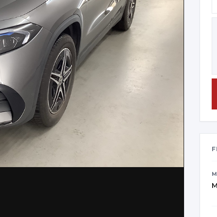
F
M
M