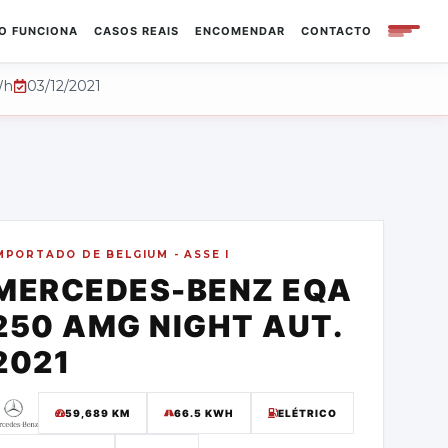
O FUNCIONA
CASOS REAIS
ENCOMENDAR
CONTACTO
Wh
03/12/2021
MPORTADO DE
BELGIUM - ASSE I
MERCEDES-BENZ
EQA
250 AMG NIGHT AUT.
2021
59,689
KM
66.5 KWH
ELÉTRICO