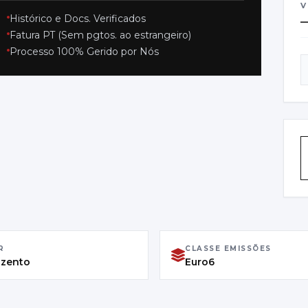
V
Histórico e Docs. Verificados
Fatura PT (Sem pgtos. ao estrangeiro)
C
Processo 100% Gerido por Nós
S
P
B
P
0
R
CLASSE EMISSÕES
nzento
Euro6