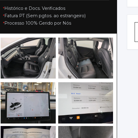
V
Histórico e Docs. Verificados
L
Fatura PT (Sem pgtos. ao estrangeiro)
Processo 100% Gerido por Nós
C
A