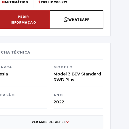
AUTOMÁTICO
283 HP 208 KW
PEDIR
WHATSAPP
INFORMAÇÃO
ICHA TÉCNICA
ARCA
MODELO
esla
Model 3 BEV Standard
RWD Plus
ERSÃO
ANO
—
2022
ATEGORIA
PAÍS DE ORIGEM
edan
Bélgica - "ASSE II"
VER MAIS DETALHES