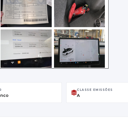
R
CLASSE EMISSÕES
anco
A