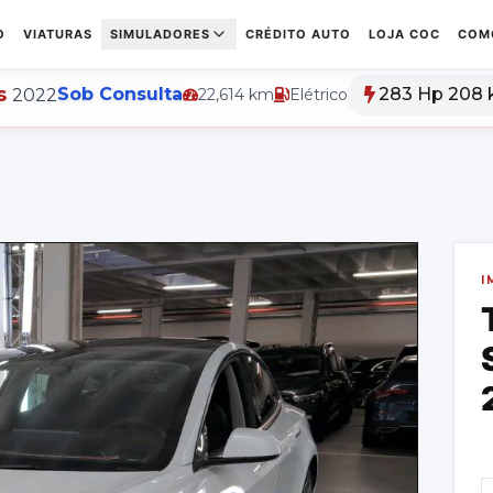
O
VIATURAS
SIMULADORES
CRÉDITO AUTO
LOJA COC
COM
s
Sob Consulta
283 Hp 208
2022
22,614
km
Elétrico
I