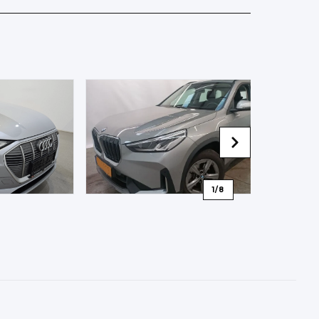
1
/
8