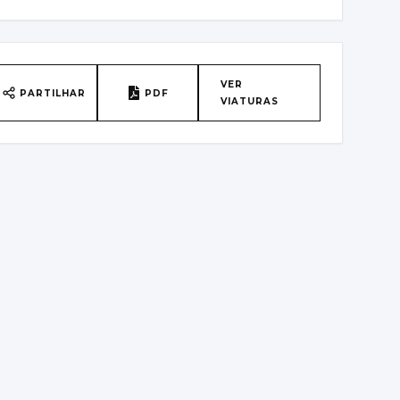
IN
PRIMEIRA MATRÍCULA
RW3E7FS2PC707249
09/12/2022
LASSE DE EMISSÕES
VER
PARTILHAR
PDF
VIATURAS