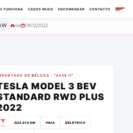
O FUNCIONA
CASOS REAIS
ENCOMENDAR
CONTACTO
 kW
n/a
09/12/2022
MPORTADO DE
BÉLGICA - "ASSE II"
TESLA
MODEL 3 BEV
STANDARD RWD PLUS
2022
22,614
KM
N/A
ELÉTRICO