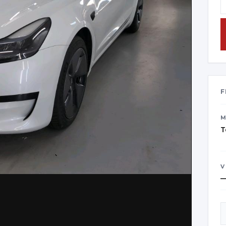
F
M
T
V
C
s