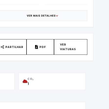
ATEGORIA
CAIXA DE
VELOCIDADES
UV/Off-road Vehicle
VER MAIS DETALHES
1
AÍS DE ORIGEM
VIN
uxembourg -
WVGZZZE2ZPE031990
ödlmayr HN VCST
VER
PARTILHAR
PDF
VIATURAS
RIMEIRA MATRÍCULA
CLASSE DE EMISSÕES
1/02/2023
Euro 6
CO₂
1