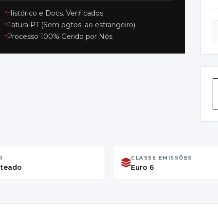
Histórico e Docs. Verificados
C
Fatura PT (Sem pgtos. ao estrangeiro)
S
Processo 100% Gerido por Nós
P
L
H
P
0
R
CLASSE EMISSÕES
ateado
Euro 6