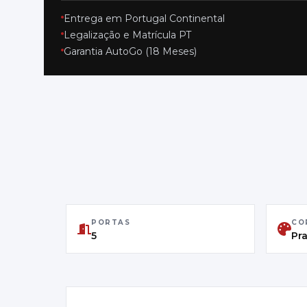
Entrega em Portugal Continental
Legalização e Matrícula PT
Garantia AutoGo (18 Meses)
PORTAS
CO
5
Pr