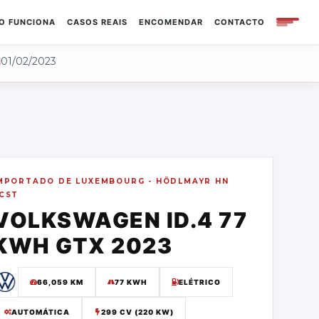
O FUNCIONA
CASOS REAIS
ENCOMENDAR
CONTACTO
01/02/2023
MPORTADO DE
LUXEMBOURG - HÖDLMAYR HN
CST
VOLKSWAGEN
ID.4 77
KWH GTX
2023
66,059
KM
77 KWH
ELÉTRICO
AUTOMÁTICA
299 CV (220 KW)