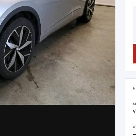
F
M
V
V