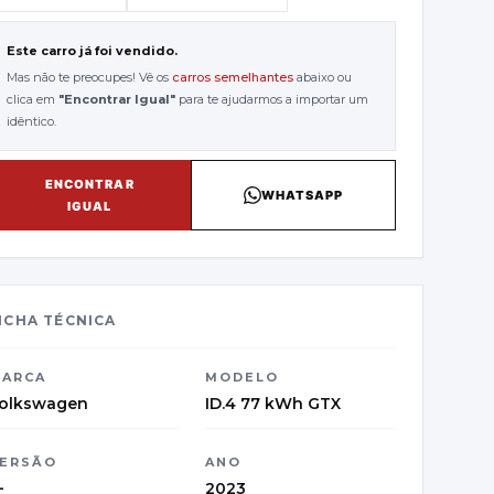
Este carro já foi vendido.
Mas não te preocupes! Vê os
carros semelhantes
abaixo ou
clica em
"
Encontrar Igual
"
para te ajudarmos a importar um
idêntico.
ENCONTRAR
WHATSAPP
IGUAL
ICHA TÉCNICA
ARCA
MODELO
olkswagen
ID.4 77 kWh GTX
ERSÃO
ANO
—
2023