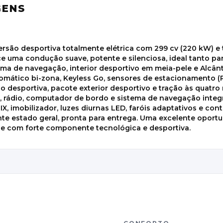
GENS
rsão desportiva totalmente elétrica com 299 cv (220 kW) e
ce uma condução suave, potente e silenciosa, ideal tanto p
tema de navegação, interior desportivo em meia-pele e Alcâ
omático bi-zona, Keyless Go, sensores de estacionamento (PD
são desportiva, pacote exterior desportivo e tração às quatr
MP3, rádio, computador de bordo e sistema de navegação int
OFIX, imobilizador, luzes diurnas LED, faróis adaptativos e co
e estado geral, pronta para entrega. Uma excelente oport
) e com forte componente tecnológica e desportiva.
S