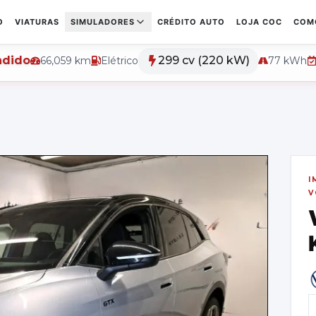
O
VIATURAS
SIMULADORES
CRÉDITO AUTO
LOJA COC
COM
ndido
299 cv (220 kW)
66,059
km
Elétrico
77 kWh
I
V