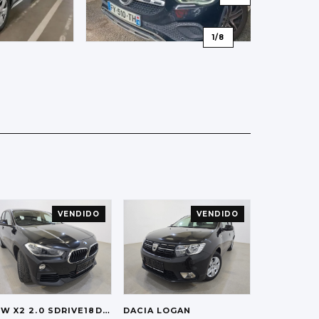
1
/
8
VENDIDO
VENDIDO
MW
X2 2.0 SDRIVE18D AUT.
DACIA
LOGAN