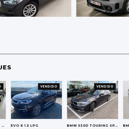
UES
O
VENDIDO
VENDIDO
LINE
EVO
6 1.5 LPG
BMW
530D TOURING SPORT-LINE
B