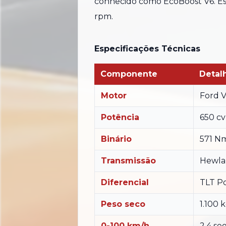
conhecido como EcoBoost V6. E
rpm.
Especificações Técnicas
Componente
Detal
Motor
Ford V
Potência
650 c
Binário
571 N
Transmissão
Hewla
Diferencial
TLT Po
Peso seco
1.100 
0-100 km/h
2,4 s