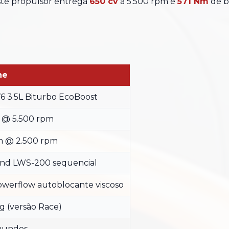
ste propulsor entrega
650 cv
a 5.500 rpm e
571 Nm
de b
he
6 3.5L Biturbo EcoBoost
v @ 5.500 rpm
m @ 2.500 rpm
nd LWS-200 sequencial
werflow autoblocante viscoso
kg (versão Race)
egundos