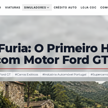
O
VIATURAS
SIMULADORES
CRÉDITO AUTO
LOJA COC
COM
uria: O Primeiro 
com Motor Ford GT
Ford GT
#
Carros Exóticos
#
Indústria Automóvel Portugal
#
Supercarro