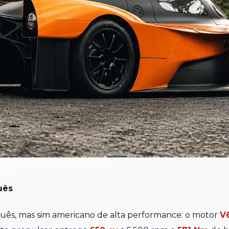
uês
guês, mas sim americano de alta performance: o motor
V6