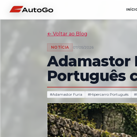
INÍCI
←
Voltar ao Blog
NOTÍCIA
07/05/2026
Adamastor F
Português 
#
Adamastor Furia
#
Hipercarro Português
#