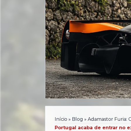
Início
»
Blog
»
Adamastor Furia: 
Portugal acaba de entrar no 