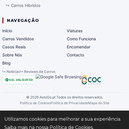
↳
Carros Híbridos
NAVEGAÇÃO
Início
Viaturas
Carros Vendidos
Como Funciona
Casos Reais
Encomendar
Sobre Nós
Contacto
Blog
↳
Notícias
↳
Reviews de Carros
SSL VALIDATED
©
2026
AutoGo.pt
Todos os direitos reservados.
Política de Cookies
Política de Privacidade
Mapa do Site
Utilizamos cookies para melhorar a sua experiência.
Gerir preferências
Saiba mais na nossa
Política de Cookies
.
Desenvolvido pela
Junta-te à comunidade