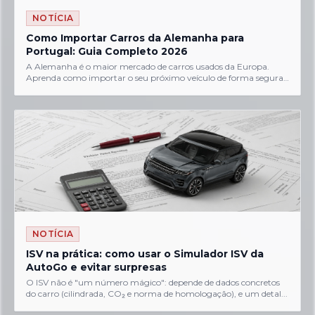
NOTÍCIA
Como Importar Carros da Alemanha para
Portugal: Guia Completo 2026
A Alemanha é o maior mercado de carros usados da Europa.
Aprenda como importar o seu próximo veículo de forma segura,
legal e económica....
NOTÍCIA
ISV na prática: como usar o Simulador ISV da
AutoGo e evitar surpresas
O ISV não é "um número mágico": depende de dados concretos
do carro (cilindrada, CO₂ e norma de homologação), e um detal...