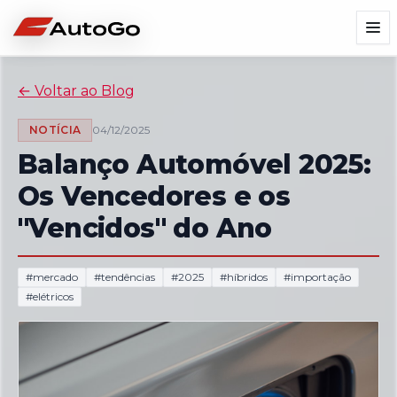
←
Voltar ao Blog
NOTÍCIA
04/12/2025
Balanço Automóvel 2025:
Os Vencedores e os
"Vencidos" do Ano
#
mercado
#
tendências
#
2025
#
híbridos
#
importação
#
elétricos