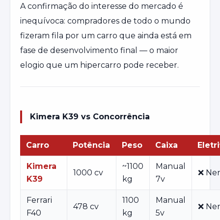
A confirmação do interesse do mercado é
inequívoca: compradores de todo o mundo
fizeram fila por um carro que ainda está em
fase de desenvolvimento final — o maior
elogio que um hipercarro pode receber.
Kimera K39 vs Concorrência
Carro
Potência
Peso
Caixa
Eletr
Kimera
~1100
Manual
1000 cv
❌ Ne
K39
kg
7v
Ferrari
1100
Manual
478 cv
❌ Ne
F40
kg
5v