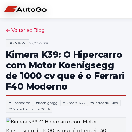
←
Voltar ao Blog
REVIEW
22/05/2026
Kimera K39: O Hipercarro
com Motor Koenigsegg
de 1000 cv que é o Ferrari
F40 Moderno
#
Hipercarros
#
Koenigsegg
#
Kimera K39
#
Carros de Luxo
#
Carros Exclusivos 2026