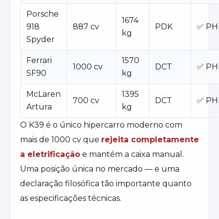
Porsche
1674
918
887 cv
PDK
✅ PH
kg
Spyder
Ferrari
1570
1000 cv
DCT
✅ PH
SF90
kg
McLaren
1395
700 cv
DCT
✅ PH
Artura
kg
O K39 é o único hipercarro moderno com
mais de 1000 cv que
rejeita completamente
a eletrificação
e mantém a caixa manual.
Uma posição única no mercado — e uma
declaração filosófica tão importante quanto
as especificações técnicas.