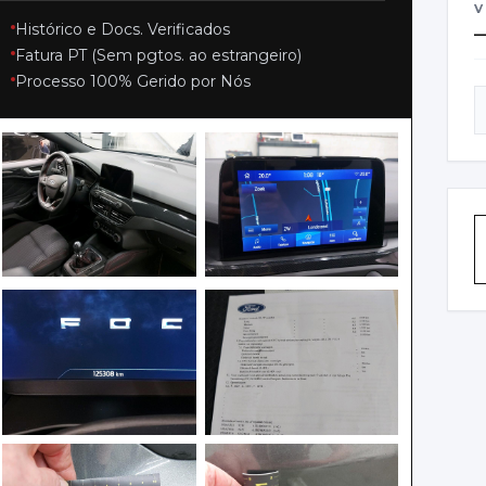
V
Histórico e Docs. Verificados
Fatura PT (Sem pgtos. ao estrangeiro)
C
Processo 100% Gerido por Nós
C
P
B
P
0