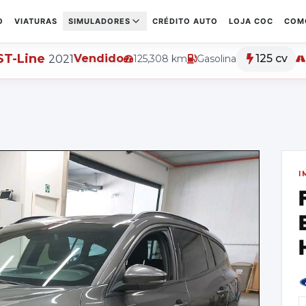
O
VIATURAS
SIMULADORES
CRÉDITO AUTO
LOJA COC
COM
ST-Line
Vendido
125 cv
2021
125,308
km
Gasolina
I