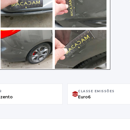
R
CLASSE EMISSÕES
nzento
Euro6