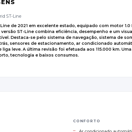
GENS
id ST-Line
-Line de 2021 em excelente estado, equipado com motor 1.0
ta versão ST-Line combina eficiência, desempenho e um visu
ível. Destaca-se pelo sistema de navegação, sistema de so
rás, sensores de estacionamento, ar condicionado automáti
de liga leve. A última revisão foi efetuada aos 115.000 km. 
orto, tecnologia e baixos consumos.
S
CONFORTO
Ar condicionado automát