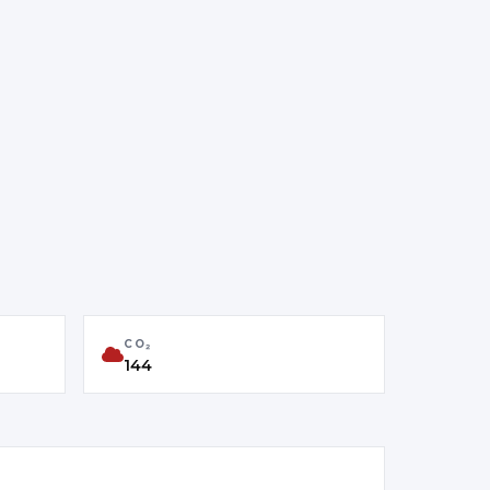
CO₂
144