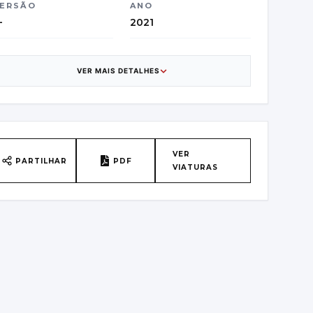
ERSÃO
ANO
—
2021
ATEGORIA
CAIXA DE
VELOCIDADES
arrinha
VER MAIS DETALHES
6
AÍS DE ORIGEM
VIN
elgium
WF0PXXGCHPMP4256
8
VER
PARTILHAR
PDF
VIATURAS
RIMEIRA MATRÍCULA
CLASSE DE EMISSÕES
9/06/2021
Euro6