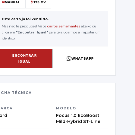
MANUAL
125 CV
Este carro já foi vendido.
Mas não te preocupes! Vê os
carros semelhantes
abaixo ou
clica em
"
Encontrar Igual
"
para te ajudarmos a importar um
idêntico.
ENCONTRAR
WHATSAPP
IGUAL
ICHA TÉCNICA
ARCA
MODELO
ord
Focus 1.0 EcoBoost
Mild-Hybrid ST-Line