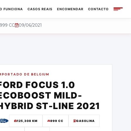
O FUNCIONA
CASOS REAIS
ENCOMENDAR
CONTACTO
999 CC
09/06/2021
MPORTADO DE
BELGIUM
FORD
FOCUS 1.0
ECOBOOST MILD-
HYBRID ST-LINE
2021
125,308
KM
999 CC
GASOLINA