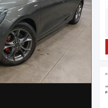
F
M
F