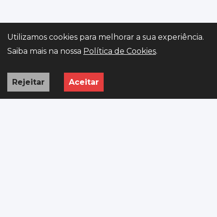
Utilizamos cookies para melhorar a sua experiência.
Gerir preferências
Saiba mais na nossa
Política de Cookies
.
Rejeitar
Aceitar
INÍCIO
VIATURAS
PEDIDO
WHATSAPP
ISV
Importação premium de viaturas europeias, legalizadas e
prontas a rolar em Portugal.
R. Rómulo de Carvalho 388 SITIO, 4800-019 Guimarães
+351 923 313 652
AutoGO.stand@gmail.com