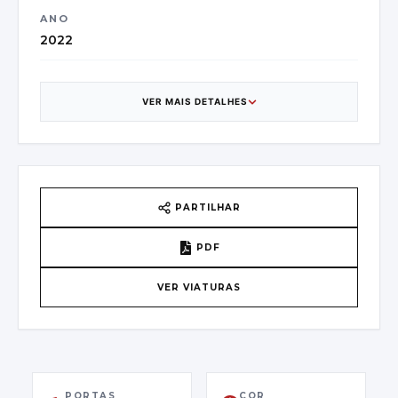
ANO
2022
CATEGORIA
Citadino
VER MAIS DETALHES
CAIXA DE VELOCIDADES
1
PAÍS DE ORIGEM
PARTILHAR
France - Quincieux
PDF
VIN
VER VIATURAS
JMZKBAC370A221438
PRIMEIRA MATRÍCULA
04/10/2022
PORTAS
COR